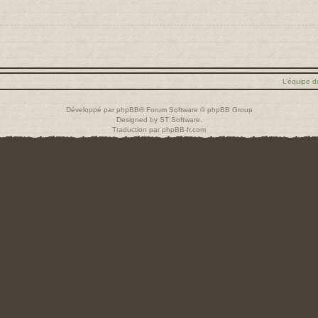
L’équipe d
Développé par
phpBB
® Forum Software © phpBB Group
Designed by
ST Software
.
Traduction par
phpBB-fr.com