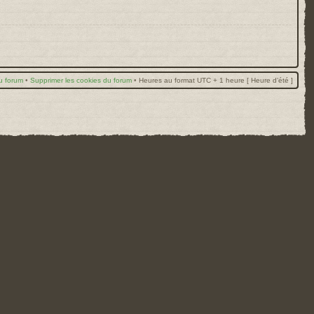
u forum
•
Supprimer les cookies du forum
•
Heures au format UTC + 1 heure [ Heure d’été ]