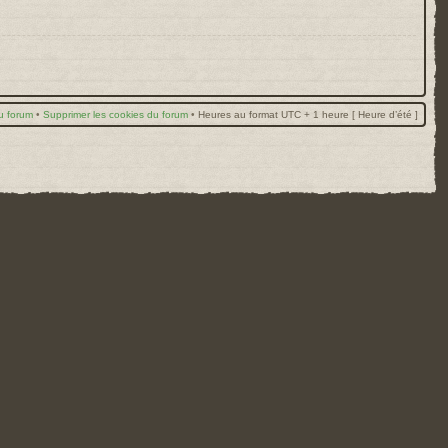
u forum
•
Supprimer les cookies du forum
•
Heures au format UTC + 1 heure [ Heure d’été ]