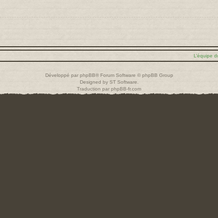
L’équipe d
Développé par
phpBB
® Forum Software © phpBB Group
Designed by
ST Software
.
Traduction par
phpBB-fr.com