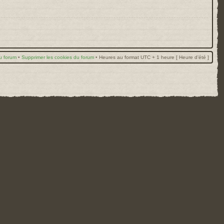
u forum
•
Supprimer les cookies du forum
•
Heures au format UTC + 1 heure [ Heure d’été ]