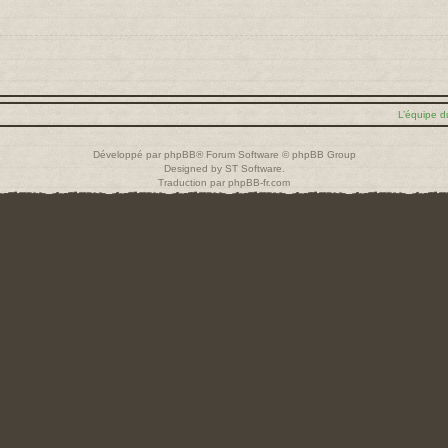
L’équipe d
Développé par
phpBB
® Forum Software © phpBB Group
Designed by
ST Software
.
Traduction par
phpBB-fr.com