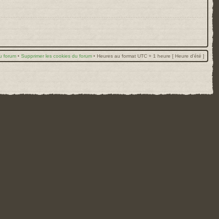
u forum
•
Supprimer les cookies du forum
•
Heures au format UTC + 1 heure [ Heure d’été ]