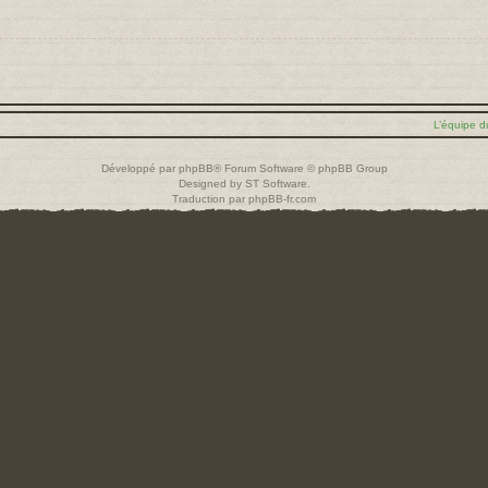
L’équipe d
Développé par
phpBB
® Forum Software © phpBB Group
Designed by
ST Software
.
Traduction par
phpBB-fr.com