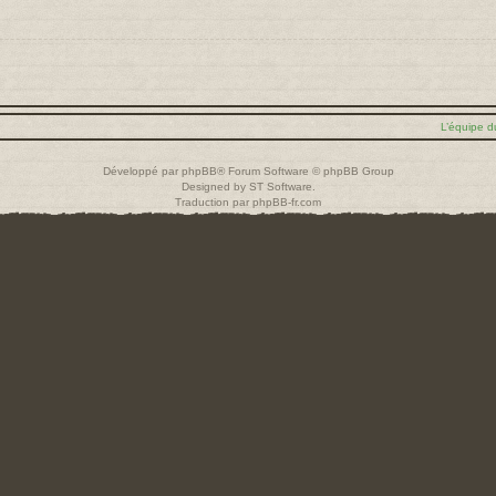
L’équipe d
Développé par
phpBB
® Forum Software © phpBB Group
Designed by
ST Software
.
Traduction par
phpBB-fr.com