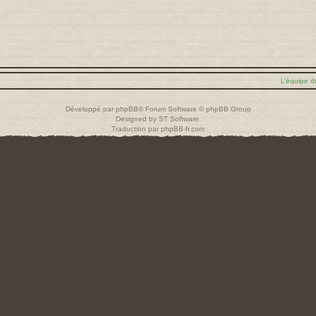
L’équipe d
Développé par
phpBB
® Forum Software © phpBB Group
Designed by
ST Software
.
Traduction par
phpBB-fr.com