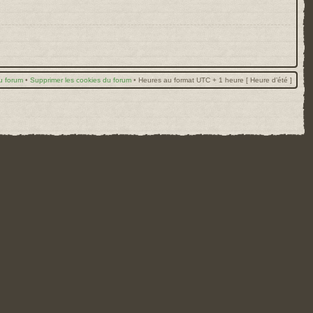
u forum
•
Supprimer les cookies du forum
•
Heures au format UTC + 1 heure [ Heure d’été ]