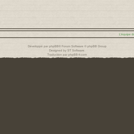
L’équipe d
Développé par
phpBB
® Forum Software © phpBB Group
Designed by
ST Software
.
Traduction par
phpBB-fr.com