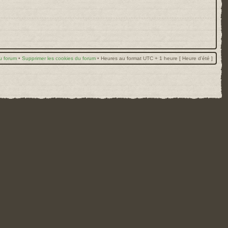
u forum
•
Supprimer les cookies du forum
•
Heures au format UTC + 1 heure [ Heure d’été ]