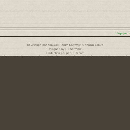
L’équipe d
Développé par
phpBB
® Forum Software © phpBB Group
Designed by
ST Software
.
Traduction par
phpBB-fr.com