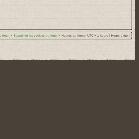
u forum
•
Supprimer les cookies du forum
•
Heures au format UTC + 1 heure [ Heure d’été ]