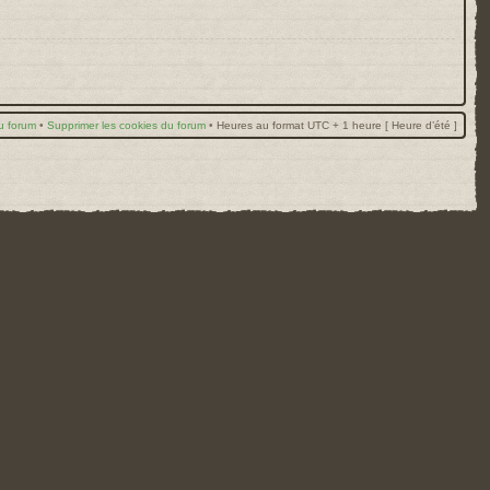
u forum
•
Supprimer les cookies du forum
•
Heures au format UTC + 1 heure [ Heure d’été ]