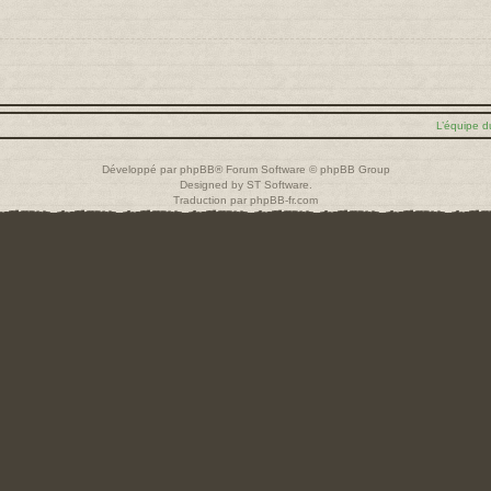
L’équipe d
Développé par
phpBB
® Forum Software © phpBB Group
Designed by
ST Software
.
Traduction par
phpBB-fr.com