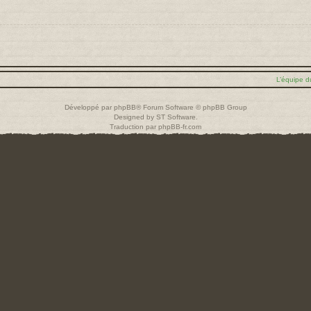
L’équipe d
Développé par
phpBB
® Forum Software © phpBB Group
Designed by
ST Software
.
Traduction par
phpBB-fr.com