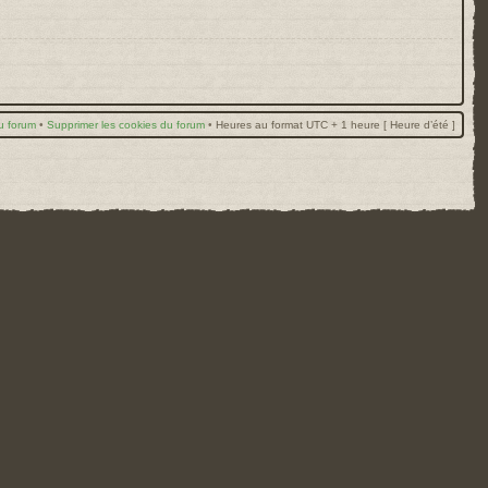
u forum
•
Supprimer les cookies du forum
•
Heures au format UTC + 1 heure [ Heure d’été ]