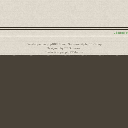
L’équipe d
Développé par
phpBB
® Forum Software © phpBB Group
Designed by
ST Software
.
Traduction par
phpBB-fr.com