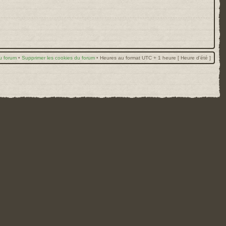
u forum
•
Supprimer les cookies du forum
•
Heures au format UTC + 1 heure [ Heure d’été ]