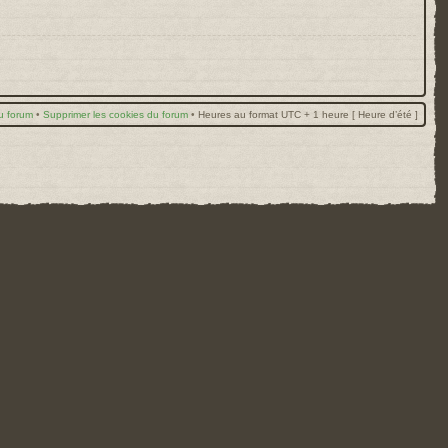
u forum
•
Supprimer les cookies du forum
•
Heures au format UTC + 1 heure [ Heure d’été ]