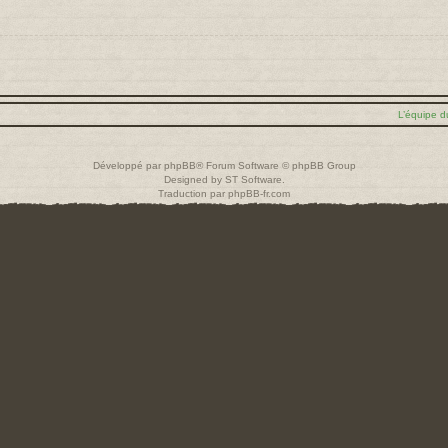
L’équipe d
Développé par
phpBB
® Forum Software © phpBB Group
Designed by
ST Software
.
Traduction par
phpBB-fr.com