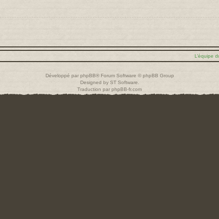
L’équipe d
Développé par
phpBB
® Forum Software © phpBB Group
Designed by
ST Software
.
Traduction par
phpBB-fr.com