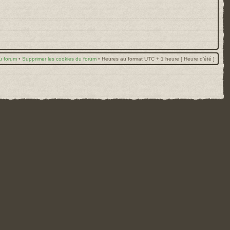
u forum
•
Supprimer les cookies du forum
•
Heures au format UTC + 1 heure [ Heure d’été ]