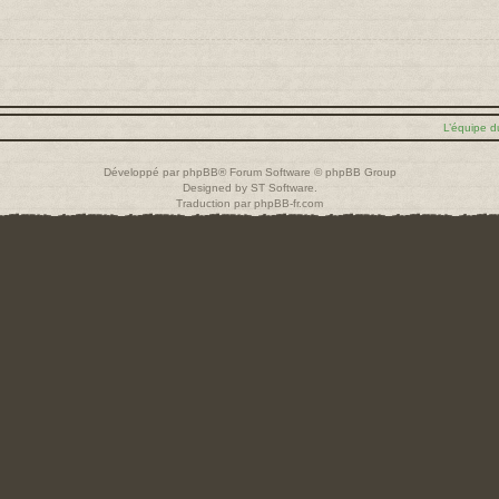
L’équipe d
Développé par
phpBB
® Forum Software © phpBB Group
Designed by
ST Software
.
Traduction par
phpBB-fr.com