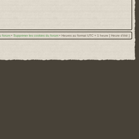
u forum
•
Supprimer les cookies du forum
•
Heures au format UTC + 1 heure [ Heure d’été ]