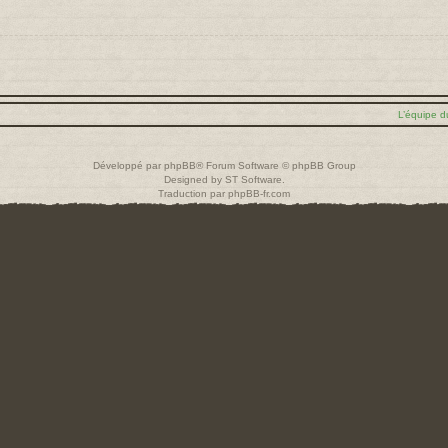
L’équipe d
Développé par
phpBB
® Forum Software © phpBB Group
Designed by
ST Software
.
Traduction par
phpBB-fr.com