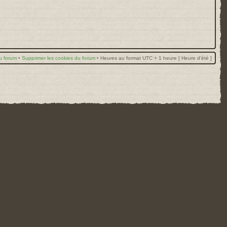
u forum
•
Supprimer les cookies du forum
•
Heures au format UTC + 1 heure [ Heure d’été ]