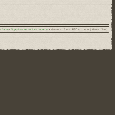
u forum
•
Supprimer les cookies du forum
•
Heures au format UTC + 1 heure [ Heure d’été ]