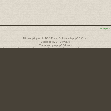
L’équipe d
Développé par
phpBB
® Forum Software © phpBB Group
Designed by
ST Software
.
Traduction par
phpBB-fr.com