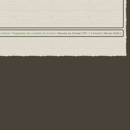
u forum
•
Supprimer les cookies du forum
•
Heures au format UTC + 1 heure [ Heure d’été ]