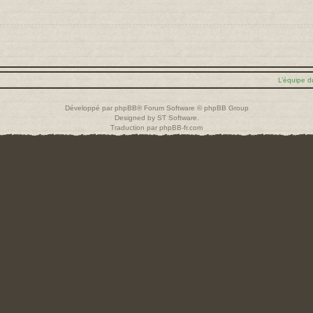
L’équipe d
Développé par
phpBB
® Forum Software © phpBB Group
Designed by
ST Software
.
Traduction par
phpBB-fr.com