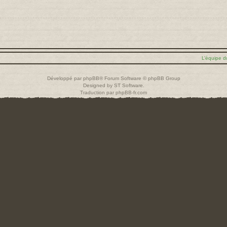
L’équipe d
Développé par
phpBB
® Forum Software © phpBB Group
Designed by
ST Software
.
Traduction par
phpBB-fr.com