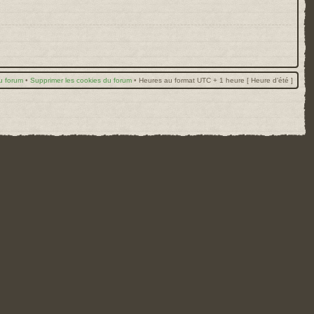
u forum
•
Supprimer les cookies du forum
•
Heures au format UTC + 1 heure [ Heure d’été ]