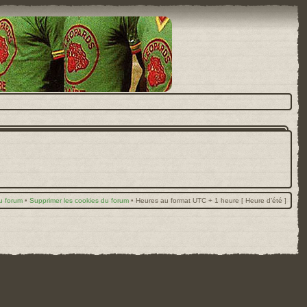
u forum
•
Supprimer les cookies du forum
•
Heures au format UTC + 1 heure [ Heure d’été ]