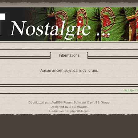
Informations
Aucun ancien sujet dans ce forum.
L’équipe d
Développé par
phpBB
® Forum Software © phpBB Group
Designed by
ST Software
.
Traduction par
phpBB-fr.com