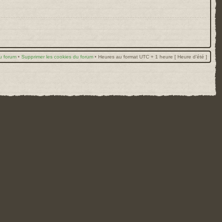
u forum
•
Supprimer les cookies du forum
•
Heures au format UTC + 1 heure [ Heure d’été ]