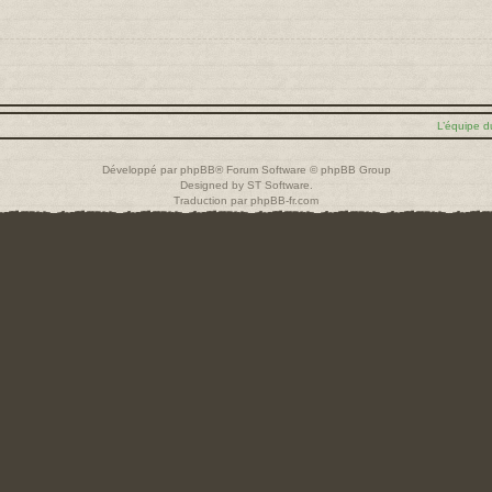
L’équipe d
Développé par
phpBB
® Forum Software © phpBB Group
Designed by
ST Software
.
Traduction par
phpBB-fr.com