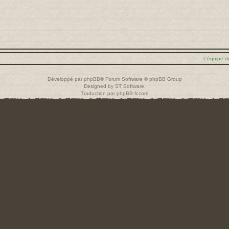
L’équipe d
Développé par
phpBB
® Forum Software © phpBB Group
Designed by
ST Software
.
Traduction par
phpBB-fr.com