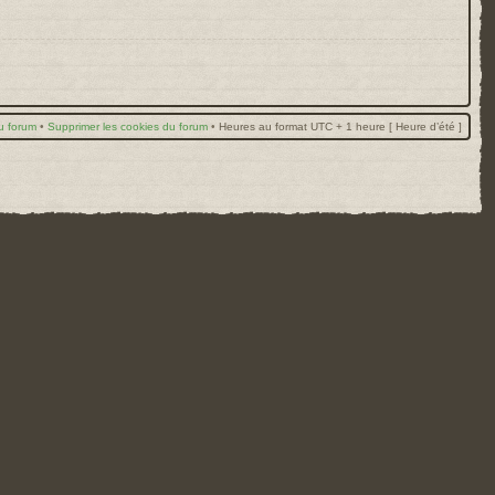
u forum
•
Supprimer les cookies du forum
•
Heures au format UTC + 1 heure [ Heure d’été ]