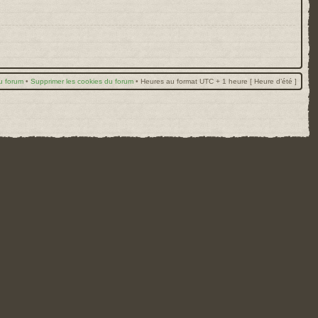
u forum
•
Supprimer les cookies du forum
•
Heures au format UTC + 1 heure [ Heure d’été ]