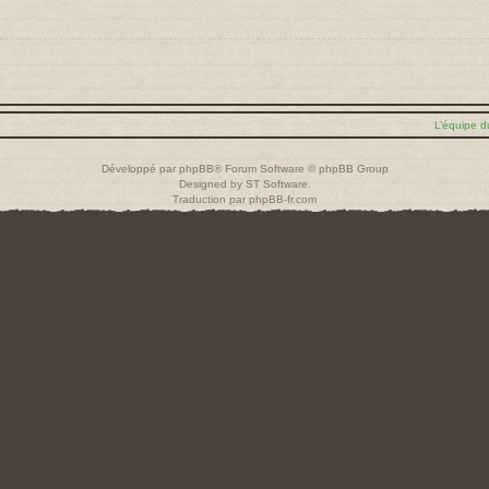
L’équipe d
Développé par
phpBB
® Forum Software © phpBB Group
Designed by
ST Software
.
Traduction par
phpBB-fr.com