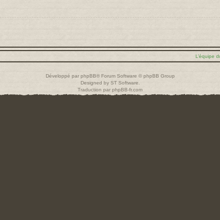
L’équipe d
Développé par
phpBB
® Forum Software © phpBB Group
Designed by
ST Software
.
Traduction par
phpBB-fr.com