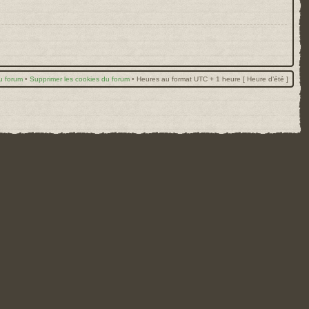
u forum
•
Supprimer les cookies du forum
•
Heures au format UTC + 1 heure [ Heure d’été ]