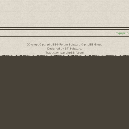
L’équipe d
Développé par
phpBB
® Forum Software © phpBB Group
Designed by
ST Software
.
Traduction par
phpBB-fr.com