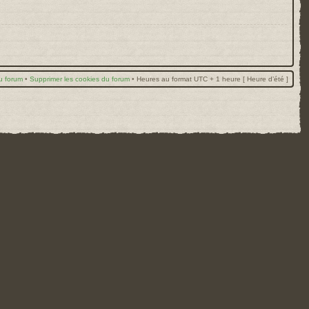
u forum
•
Supprimer les cookies du forum
•
Heures au format UTC + 1 heure [ Heure d’été ]