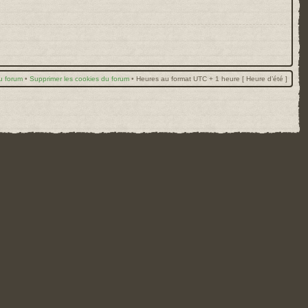
u forum
•
Supprimer les cookies du forum
•
Heures au format UTC + 1 heure [ Heure d’été ]