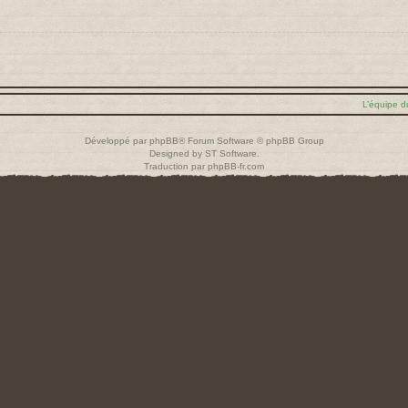
L’équipe d
Développé par
phpBB
® Forum Software © phpBB Group
Designed by
ST Software
.
Traduction par
phpBB-fr.com