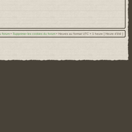
u forum
•
Supprimer les cookies du forum
•
Heures au format UTC + 1 heure [ Heure d’été ]