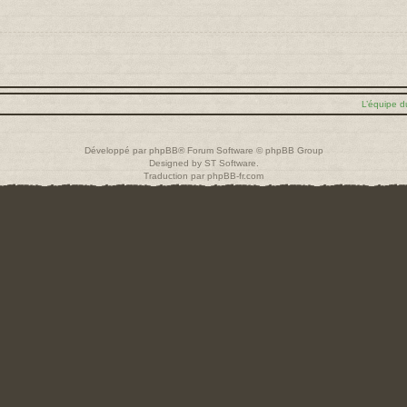
L’équipe d
Développé par
phpBB
® Forum Software © phpBB Group
Designed by
ST Software
.
Traduction par
phpBB-fr.com